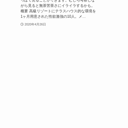
っぽで見ることができます。むしろ考察しな
がら見ると無茶苦茶さにイライラするかも。
概要 高級リゾートにテラスハウス的な環境を
1ヶ月用意された性欲激強の10人。メ...
2020年4月26日