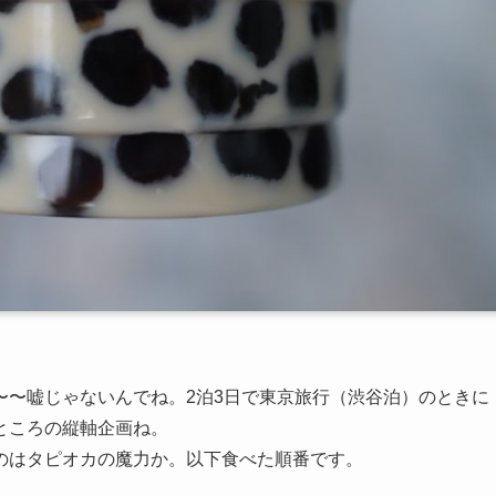
〜〜嘘じゃないんでね。2泊3日で東京旅行（渋谷泊）のときに
ところの縦軸企画ね。
のはタピオカの魔力か。以下食べた順番です。